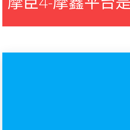
摩臣4-摩鑫平台是