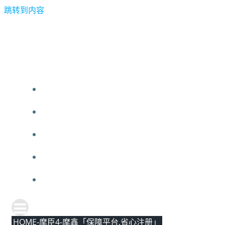
跳转到内容
HOME-摩臣4-摩鑫「保障平台,省心注册」