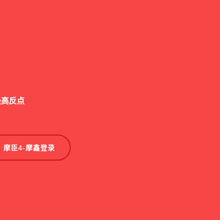
最高反点
摩臣4-摩鑫登录