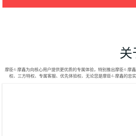
关
摩臣4-摩鑫为向核心用户提供更优质的专属体验，特别推出摩臣4-摩
权、三方特权、专属客服、优先体验权、无论您是摩臣4-摩鑫的忠实